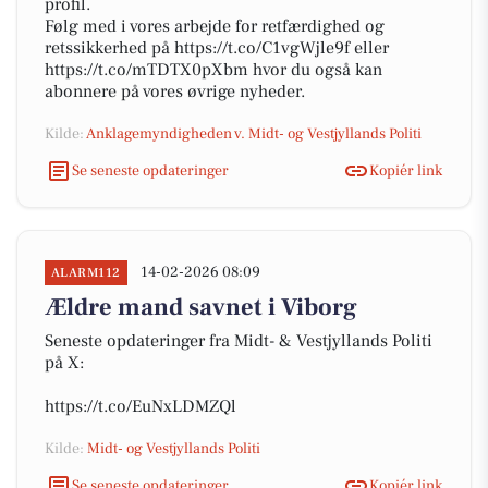
profil.
Følg med i vores arbejde for retfærdighed og
retssikkerhed på https://t.co/C1vgWjle9f eller
https://t.co/mTDTX0pXbm hvor du også kan
abonnere på vores øvrige nyheder.
Kilde:
Anklagemyndigheden v. Midt- og Vestjyllands Politi
Se seneste opdateringer
Kopiér link
14-02-2026 08:09
ALARM112
Ældre mand savnet i Viborg
Seneste opdateringer fra Midt- & Vestjyllands Politi
på X:
https://t.co/EuNxLDMZQl
Kilde:
Midt- og Vestjyllands Politi
Se seneste opdateringer
Kopiér link