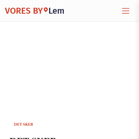
VORES BY
Lem
DET SKER