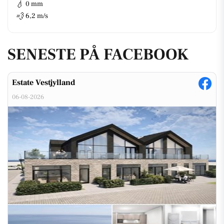
💧
0 mm
💨
6,2 m/s
SENESTE PÅ FACEBOOK
Estate Vestjylland
06-08-2026