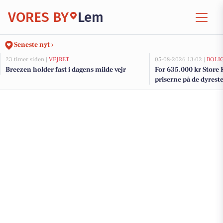
VORES BY
Lem
Seneste nyt ›
23 timer siden |
VEJRET
05-08-2026 13:02 |
BOLI
Breezen holder fast i dagens milde vejr
For 635.000 kr Store 
priserne på de dyreste 