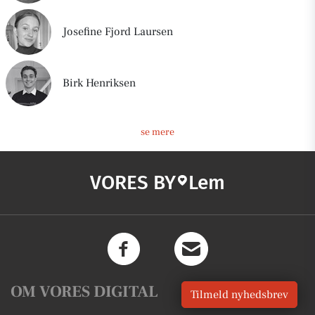
Josefine Fjord Laursen
Birk Henriksen
se mere
VORES BY
Lem
OM VORES DIGITAL
Tilmeld nyhedsbrev