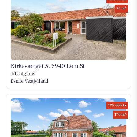
2
95 m
Kirkevænget 5, 6940 Lem St
Til salg hos
Estate Vestjylland
525.000 kr
2
170 m