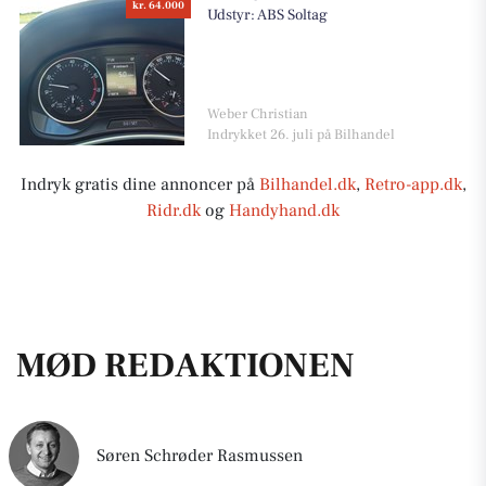
kr. 64.000
Udstyr: ABS Soltag
Weber Christian
Indrykket 26. juli på Bilhandel
Indryk gratis dine annoncer på
Bilhandel.dk
,
Retro-app.dk
,
Ridr.dk
og
Handyhand.dk
MØD REDAKTIONEN
Søren Schrøder Rasmussen