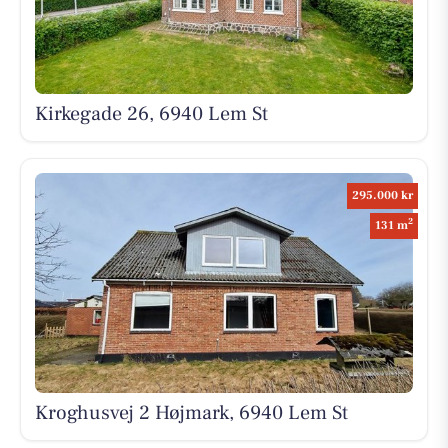
Kirkegade 26, 6940 Lem St
295.000 kr
2
131 m
Kroghusvej 2 Højmark, 6940 Lem St