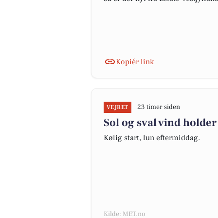
Kopiér link
23 timer siden
VEJRET
Sol og sval vind holder
Kølig start, lun eftermiddag.
Kilde: MET.no