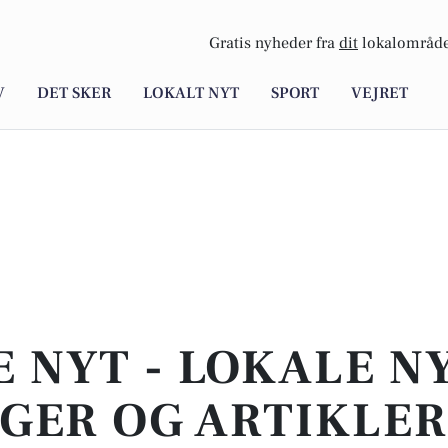
Gratis nyheder fra
dit
lokalområde
V
DET SKER
LOKALT NYT
SPORT
VEJRET
E NYT - LOKALE N
GER OG ARTIKLER