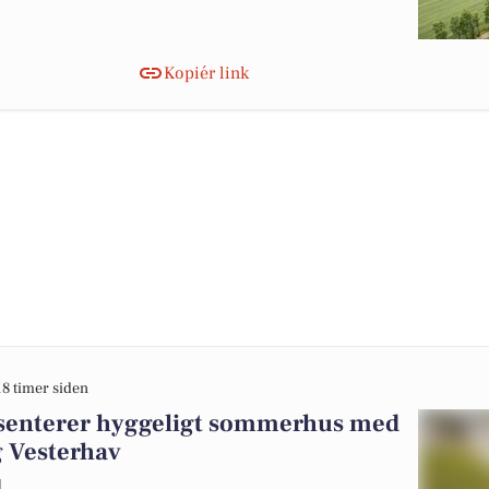
Kopiér link
18 timer siden
æsenterer hyggeligt sommerhus med
g Vesterhav
d