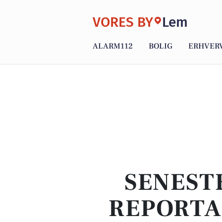
VORES BY
Lem
ALARM112
BOLIG
ERHVER
SENEST
REPORTA