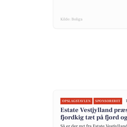
Kilde: Boliga
OPSLAGSTAVLEN
SPONSORERET
Estate Vestjylland pr
fjordkig tæt på fjord o
Så er der nyt fra Estate Vestjyllan