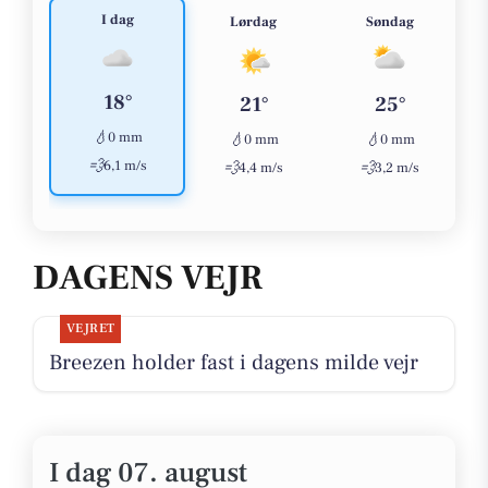
I dag
Lørdag
Søndag
18°
21°
25°
💧
0 mm
💧
💧
0 mm
0 mm
💨
6,1 m/s
💨
💨
4,4 m/s
3,2 m/s
DAGENS VEJR
VEJRET
Breezen holder fast i dagens milde vejr
I dag 07. august