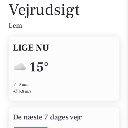
Vejrudsigt
Lem
LIGE NU
15°
💧
0 mm
💨
6,8 m/s
De næste 7 dages vejr