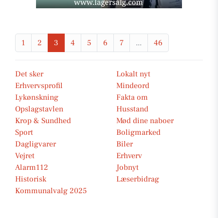
1
2
3
4
5
6
7
...
46
Det sker
Lokalt nyt
Erhvervsprofil
Mindeord
Lykønskning
Fakta om
Opslagstavlen
Husstand
Krop & Sundhed
Mød dine naboer
Sport
Boligmarked
Dagligvarer
Biler
Vejret
Erhverv
Alarm112
Jobnyt
Historisk
Læserbidrag
Kommunalvalg 2025