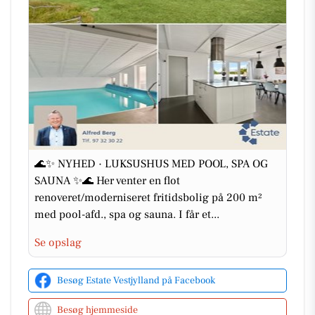
🌊✨ NYHED · LUKSUSHUS MED POOL, SPA OG
SAUNA ✨🌊 Her venter en flot
renoveret/moderniseret fritidsbolig på 200 m²
med pool-afd., spa og sauna. I får et...
Se opslag
Besøg Estate Vestjylland på Facebook
Besøg hjemmeside