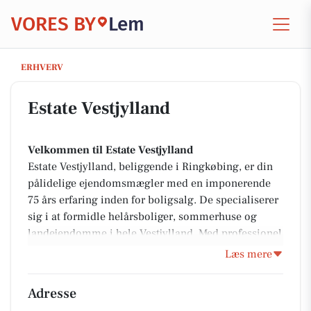
VORES BY
Lem
Estate Vestjylland
ERHVERV
Estate Vestjylland
Velkommen til Estate Vestjylland
Estate Vestjylland, beliggende i Ringkøbing, er din
pålidelige ejendomsmægler med en imponerende
75 års erfaring inden for boligsalg. De specialiserer
sig i at formidle helårsboliger, sommerhuse og
landejendomme i hele Vestjylland. Med professionel
rådgivning, grundig salgsvurdering og en dyb
Læs mere
forståelse for boligmarkedet ved Vesterhavet og
Ringkøbing Fjord, sikrer Estate Vestjylland, at alle
Adresse
kunder får den bedst mulige oplevelse med