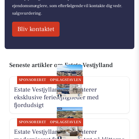
ejendomsmæglere, som efterfølgende vil kontakte dig vedr.
salgsvurdering.
Bliv kontaktet
Seneste artikler om Estate Vestjylland
SPONSORERET
OPSLAGSTAVLEN
Estate Vestjylland præsenterer
eksklusive ferielejligheder med
fjordudsigt
SPONSORERET
OPSLAGSTAVLEN
Estate Vestjylland præsenterer