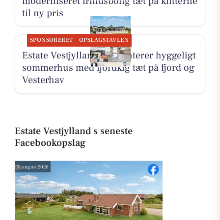
moderniseret fritidsbolig tæt på klitterne
til ny pris
SPONSORERET
OPSLAGSTAVLEN
Estate Vestjylland præsenterer hyggeligt
sommerhus med fjordkig tæt på fjord og
Vesterhav
Estate Vestjylland s seneste
Facebookopslag
7. august 2026