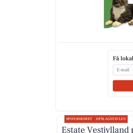
Få loka
Email
SPONSORERET
OPSLAGSTAVLEN
Estate Vestjylland