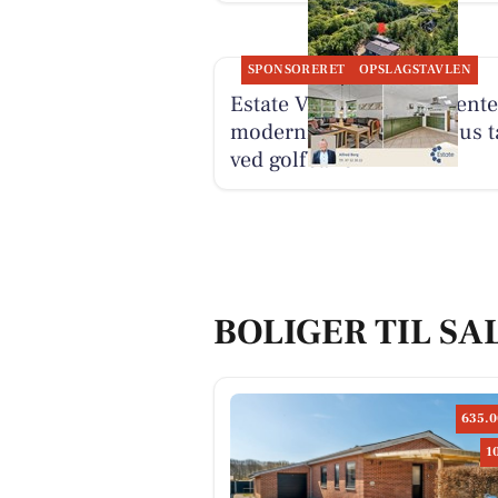
SPONSORERET
OPSLAGSTAVLEN
Estate Vestjylland præsente
moderniseret sommerhus t
ved golfbanen
BOLIGER TIL SA
635.0
1