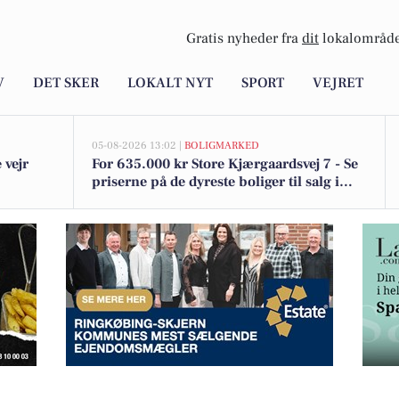
Gratis nyheder fra
dit
lokalområde
V
DET SKER
LOKALT NYT
SPORT
VEJRET
05-08-2026 13:02 |
BOLIGMARKED
 vejr
For 635.000 kr Store Kjærgaardsvej 7 - Se
priserne på de dyreste boliger til salg i
Lem
nikken i august