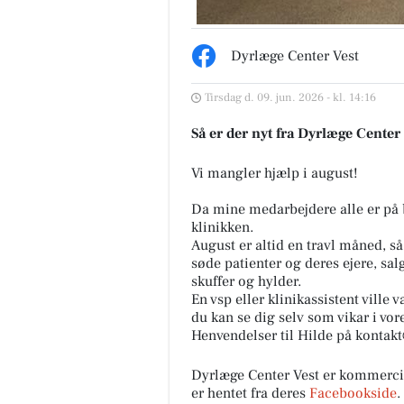
Dyrlæge Center Vest
Tirsdag d. 09. jun. 2026 - kl. 14:16
Så er der nyt fra Dyrlæge Center
Vi mangler hjælp i august!
Da mine medarbejdere alle er på ba
klinikken.
August er altid en travl måned, så
søde patienter og deres ejere, sal
skuffer og hylder.
En vsp eller klinikassistent ville
du kan se dig selv som vikar i vor
Henvendelser til Hilde på kontak
Dyrlæge Center Vest er kommerc
er hentet fra deres
Facebookside
.