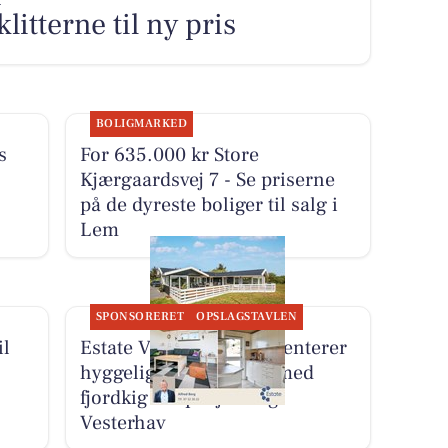
klitterne til ny pris
BOLIGMARKED
s
For 635.000 kr Store
Kjærgaardsvej 7 - Se priserne
på de dyreste boliger til salg i
Lem
SPONSORERET
OPSLAGSTAVLEN
il
Estate Vestjylland præsenterer
hyggeligt sommerhus med
fjordkig tæt på fjord og
Vesterhav