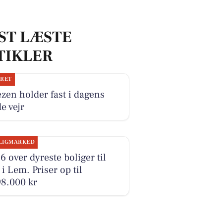
ST LÆSTE
TIKLER
JRET
zen holder fast i dagens
e vejr
LIGMARKED
6 over dyreste boliger til
 i Lem. Priser op til
98.000 kr