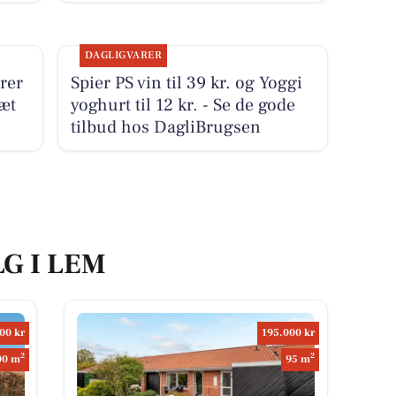
DAGLIGVARER
rer
Spier PS vin til 39 kr. og Yoggi
æt
yoghurt til 12 kr. - Se de gode
tilbud hos DagliBrugsen
LG I LEM
00 kr
195.000 kr
2
2
00 m
95 m