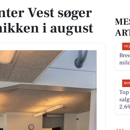
ter Vest søger
ME
inikken i august
AR
VE
Bree
mild
BO
Top 
salg
2.6