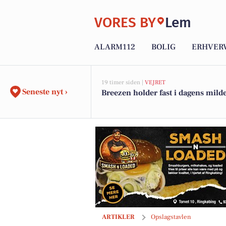
VORES BY
Lem
ALARM112
BOLIG
ERHVER
19 timer siden |
VEJRET
Seneste nyt ›
Breezen holder fast i dagens milde
Dyrlæge Center Vest søger vikar til kli
ARTIKLER
Opslagstavlen