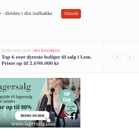
 -
direkte i din indbakke
Tilmeld
05-08-2026 13:02 |
BOLIGMARKED
02-08-2026 16:05
‹
›
Top 6 over dyreste boliger til salg i Lem.
Spier PS vin 
Priser op til 2.698.000 kr
12 kr. - Se d
DagliBrugse