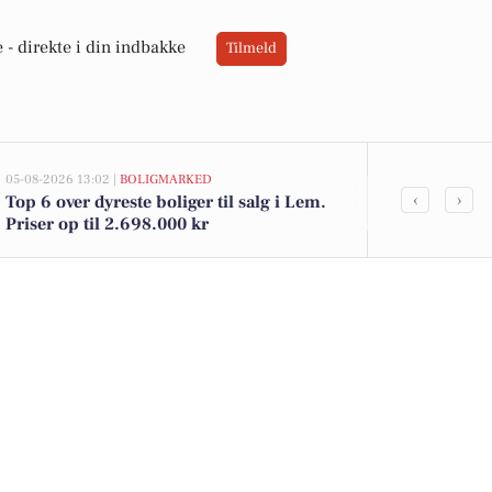
 -
direkte i din indbakke
Tilmeld
05-08-2026 13:02 |
BOLIGMARKED
02-08-2026 16:05
‹
›
Top 6 over dyreste boliger til salg i Lem.
Spier PS vin 
Priser op til 2.698.000 kr
12 kr. - Se d
DagliBrugse