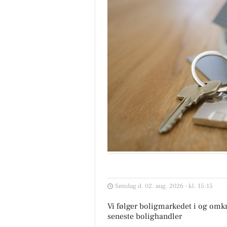
Søndag d. 02. aug. 2026 - kl. 15:15
Vi følger boligmarkedet i og omk
seneste bolighandler