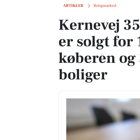
Kernevej 35, Højmark i Lem er solgt for
ARTIKLER
Boligmarked
Kernevej 35
er solgt for
køberen og 
boliger