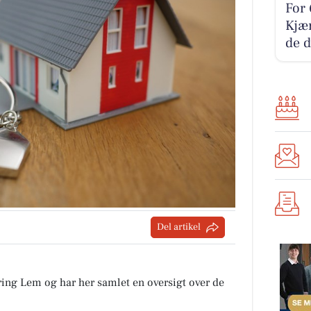
For 
Kjær
de d
Del artikel
ring Lem og har her samlet en oversigt over de