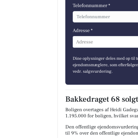
Telefonnummer *
Adresse *
Adresse
Dine oplysninger deles med op til t
ejendomsmæglere, som efterfølgend
vedr. salgsvurdering.
Bakkedraget 68 solgt
Boligen overtages af Heidi Gadeg
1.195.000 for boligen, hvilket svar
Den offentlige ejendomsvurdering
til 9% over den offentlige ejend