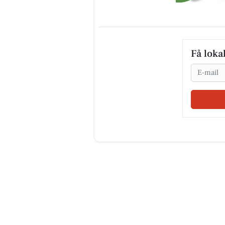
Få loka
Email