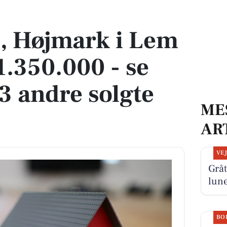
 1.350.000 - se køberen og 3 andre solgte boliger
, Højmark i Lem
 1.350.000 - se
3 andre solgte
ME
AR
VE
Gråt
lun
BO