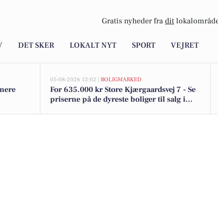
Gratis nyheder fra
dit
lokalområde
V
DET SKER
LOKALT NYT
SPORT
VEJRET
05-08-2026 13:02 |
BOLIGMARKED
unere
For 635.000 kr Store Kjærgaardsvej 7 - Se
priserne på de dyreste boliger til salg i
Lem