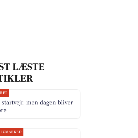
ST LÆSTE
TIKLER
JRET
 startvejr, men dagen bliver
ere
LIGMARKED