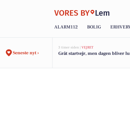
VORES BY
Lem
ALARM112
BOLIG
ERHVER
3 timer siden |
VEJRET
Seneste nyt ›
Gråt startvejr, men dagen bliver l