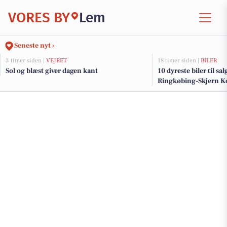
VORES BY
Lem
Seneste nyt ›
3 timer siden |
VEJRET
18 timer siden |
BILER
Sol og blæst giver dagen kant
10 dyreste biler til sa
Ringkøbing-Skjern