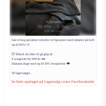
Gør et kup på lækre tekstiler til hjemmet med rabatter på helt
op til 60%! 🎉
💥 Tilbud, du ikke vil gå glip af:
4 sengesæt for 600 kr. 🛏️
Damask duge med op til 50% besparelse 🍽️
Til lagersalget...
Se hele opslaget på Lagersalg.coms Facebookside