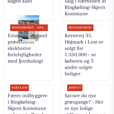
dagen kant
salg i nærheden af
Ringkøbing-Skjern
Kommune
SPONSORERET
OPSLAGSTAVLEN
BOLIGMARKED
Estate Vestjylland
Kernevej 35,
præsenterer
Højmark i Lem er
eksklusive
solgt for
ferielejligheder
1.350.000 - se
med fjordudsigt
køberen og 3
andre solgte
boliger
FAKTA OM
JOBNYT
Færre indbyggere
Savner du nye
i Ringkøbing-
græsgange? - Her
Skjern Kommune
er nye ledige