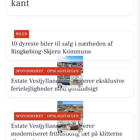
kant
BILER
10 dyreste biler til salg i nærheden af
Ringkøbing-Skjern Kommune
SPONSORERET
OPSLAGSTAVLEN
Estate Vestjylland præsenterer eksklusive
ferielejligheder med fjordudsigt
SPONSORERET
OPSLAGSTAVLEN
Estate Vestjylland præsenterer
moderniseret fritidsbolig tæt på klitterne