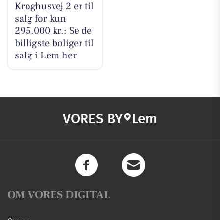
Kroghusvej 2 er til
salg for kun
295.000 kr.: Se de
billigste boliger til
salg i Lem her
VORES BY
Lem
OM VORES DIGITAL