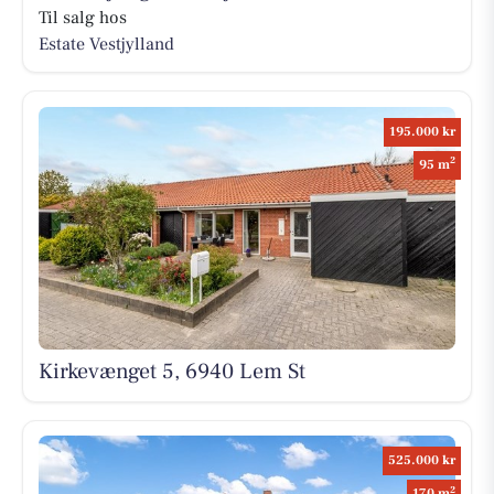
Til salg hos
Estate Vestjylland
195.000 kr
2
95 m
Kirkevænget 5, 6940 Lem St
525.000 kr
2
170 m