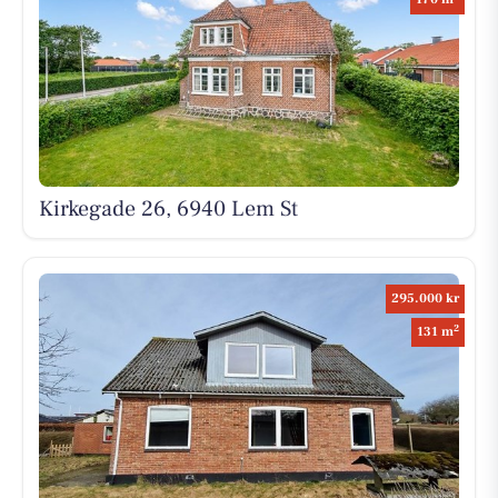
Kirkegade 26, 6940 Lem St
295.000 kr
2
131 m