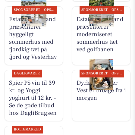
SPONSORERET
OPSLAGSTAVLEN
SPONSORERET
OPSLAGSTAVLEN
Estate Vestjylland
Estate Vestjylland
præsenterer
præsenterer
hyggeligt
moderniseret
sommerhus med
sommerhus tæt
fjordkig tæt på
ved golfbanen
fjord og Vesterhav
DAGLIGVARER
SPONSORERET
OPSLAGSTAVLEN
Spier PS vin til 39
Dyrlæge Center
kr. og Yoggi
Vest er tilbage fra i
yoghurt til 12 kr. -
morgen
Se de gode tilbud
hos DagliBrugsen
BOLIGMARKED