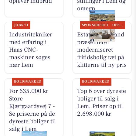
oplever indbrud
stillinger i Lem og
omegn
JOBNYT
SPONSORERET
OPSLAGSTAVLEN
Industritekniker
Estate Vestjylland
med erfaring i
præsenterer
Haas CNC-
moderniseret
maskiner søges
fritidsbolig tæt på
nær Lem
klitterne til ny pris
BOLIGMARKED
BOLIGMARKED
For 635.000 kr
Top 6 over dyreste
Store
boliger til salg i
Kjærgaardsvej 7 -
Lem. Priser op til
Se priserne på de
2.698.000 kr
dyreste boliger til
salg i Lem