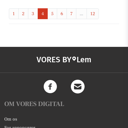
1
2
3
4
5
6
7
...
12
VORES BY
Lem
OM VORES DIGITAL
Om os
For annoncører