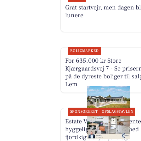
Gråt startvejr, men dagen bl
lunere
BOLIGMARKED
For 635.000 kr Store
Kjærgaardsvej 7 - Se priser
på de dyreste boliger til sal
Lem
SPONSORERET
OPSLAGSTAVLEN
Estate Vestjylland præsente
hyggeligt sommerhus med
fjordkig tæt på fjord og