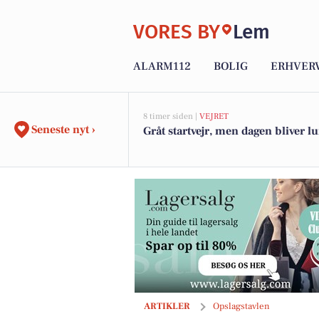
VORES BY
Lem
ALARM112
BOLIG
ERHVER
8 timer siden |
VEJRET
Seneste nyt ›
Gråt startvejr, men dagen bliver l
Estate Vestjylland har solgt Laust Diges
ARTIKLER
Opslagstavlen