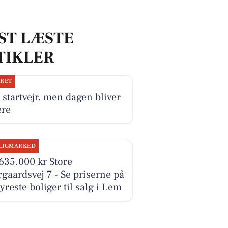
ST LÆSTE
TIKLER
JRET
 startvejr, men dagen bliver
ere
LIGMARKED
635.000 kr Store
gaardsvej 7 - Se priserne på
yreste boliger til salg i Lem