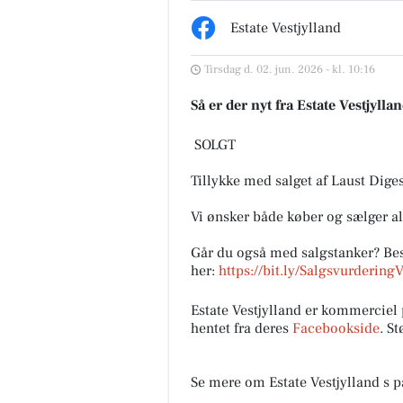
Estate Vestjylland
Tirsdag d. 02. jun. 2026 - kl. 10:16
Så er der nyt fra Estate Vestjylla
️ SOLGT ️
Tillykke med salget af Laust Dige
Vi ønsker både køber og sælger alt
Går du også med salgstanker? Best
her:
https://bit.ly/SalgsvurderingV
Estate Vestjylland er kommercie
hentet fra deres
Facebookside
. S
Se mere om Estate Vestjylland s 