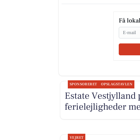
Få loka
Email
SPONSORERET
OPSLAGSTAVLEN
Estate Vestjylland
ferielejligheder me
VEJRET