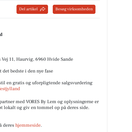
Del artikel
Besøg virksomheden
nd
s Vej 11, Haurvig, 6960 Hvide Sande
 det bedste i den nye fase
il en gratis og uforpligtende salgsvurdering
estjylland
l partner med VORES By Lem og oplysningerne er
tøt lokalt og giv en tommel op på deres side.
på deres
hjemmeside
.