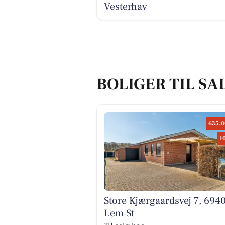
Vesterhav
BOLIGER TIL SA
635.0
1
Store Kjærgaardsvej 7, 694
Lem St