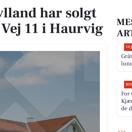
ylland har solgt
ME
 Vej 11 i Haurvig
AR
VE
Gråt
lun
BO
For 
Kjær
de d