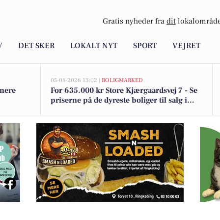
Gratis nyheder fra
dit
lokalområde
V
DET SKER
LOKALT NYT
SPORT
VEJRET
05-08-2026 13:02 |
BOLIGMARKED
unere
For 635.000 kr Store Kjærgaardsvej 7 - Se
priserne på de dyreste boliger til salg i
Lem
 Vej 11 i Haurvig