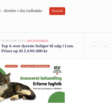
 -
direkte i din indbakke
Tilmeld
05-08-2026 13:02 |
BOLIGMARKED
02-08-2026 16:05
‹
›
Top 6 over dyreste boliger til salg i Lem.
Spier PS vin 
Priser op til 2.698.000 kr
12 kr. - Se d
DagliBrugse