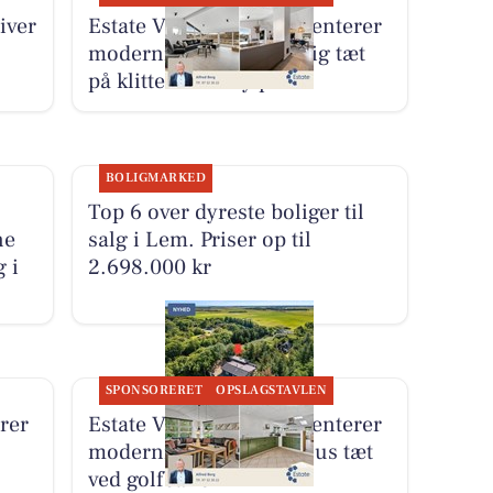
iver
Estate Vestjylland præsenterer
moderniseret fritidsbolig tæt
på klitterne til ny pris
BOLIGMARKED
Top 6 over dyreste boliger til
ne
salg i Lem. Priser op til
g i
2.698.000 kr
SPONSORERET
OPSLAGSTAVLEN
rer
Estate Vestjylland præsenterer
moderniseret sommerhus tæt
ved golfbanen