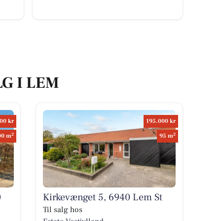
LG I LEM
00 kr
195.000 kr
2
2
00 m
95 m
0
Kirkevænget 5, 6940 Lem St
Til salg hos