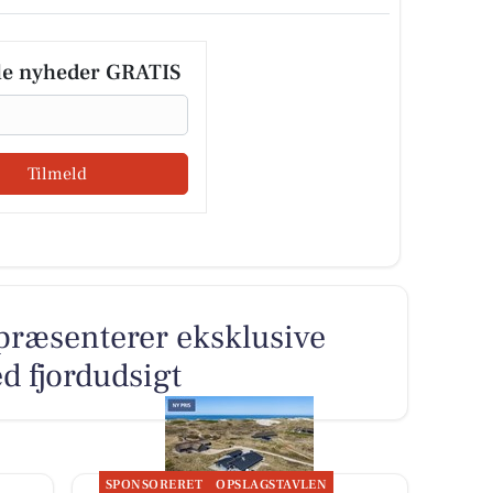
le nyheder GRATIS
Tilmeld
 præsenterer eksklusive
d fjordudsigt
SPONSORERET
OPSLAGSTAVLEN